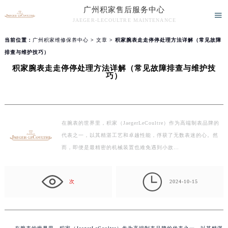
广州积家售后服务中心

JAEGER-LECOULTRE MAINTENANCE
广州积家售后服务中心竭诚为您服务！
当前位置：
广州积家维修保养中心
>
文章
> 积家腕表走走停停处理方法详解（常见故障
排查与维护技巧）
积家腕表走走停停处理方法详解（常见故障排查与维护技
巧）
在腕表的世界里，积家（JaegerLeCoultre）作为高端制表品牌的
代表之一，以其精湛工艺和卓越性能，俘获了无数表迷的心。然
而，即便是最精密的机械装置也难免遇到小故…

次
2024-10-15