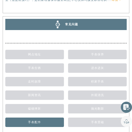
常见问题
网点地址
手表保养
手表生锈
进水进灰
走时故障
积家手表
新闻资讯
外观清洗

磕碰摔坏
抛光翻新

手表配件
手表受磁