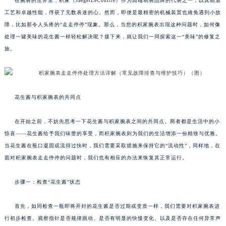
在腕表的世界里，积家（JaegerLeCoultre）作为高端制表品牌的代表之一，以其精湛
工艺和卓越性能，俘获了无数表迷的心。然而，即便是最精密的机械装置也难免遇到小故
障，比如那令人头疼的“走走停停”现象。那么，当您的积家腕表出现这种问题时，如何像
处理一罐美味的花生酱一样轻松解决呢？接下来，就让我们一同探索这一“美味”的修复之
旅。
花生酱与积家腕表的共同点
在开始之前，不妨先思考一下花生酱与积家腕表之间的共同点。两者都是生活中的小
惊喜——花生酱给予我们味蕾的享受，而积家腕表则为我们的生活增添一份精致与优雅。
当花生酱在瓶口凝固或流得过快时，我们需要采取措施来保持它的“流动性”，同样地，在
面对积家腕表走走停停的问题时，我们也有相应的办法来恢复其正常运行。
步骤一：检查“花生酱”状态
首先，如同检查一瓶即将开封的花生酱是否过期或变质一样，我们需要对积家腕表进
行初步检查。观察指针是否规律跳动、是否有明显的快慢变化、以及是否存在任何异常声