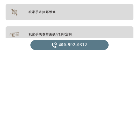
积家手表摔坏维修
积家手表表带更换/订购/定制

400-992-0312
广州积家手表售后维修服务点
积家广州市区
天河区

广州积家售后电话
荔湾区
400-992-0312