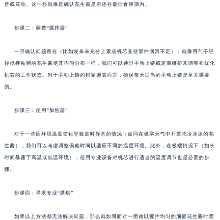
音或震动。这一步就像是确认花生酱是否还在最佳食用期内。
步骤二：调整“搅拌器”
一旦确认问题所在（比如发条未充分上紧或机芯某些部件润滑不足），就像用勺子轻
轻搅拌粘稠的花生酱使其均匀分布一样，我们可以通过手动上链或定期维护来调整和优化
机芯的工作状态。对于手动上链的积家腕表而言，确保每天适当的手动上链是至关重要
的。
步骤三：使用“加热器”
对于一些因环境温度变化导致走时异常的情况（如同在极寒天气中开盖吃冷冰冰的花
生酱），我们可以考虑调整佩戴时间以适应不同的温度环境。此外，在极端情况下（如长
时间暴露于高温或低温环境），使用专业设备对机芯进行适当的温度调节也是必要的步
骤。
步骤四：寻求专业“烘焙”
如果以上方法都无法解决问题，那么就如同面对一团难以搅拌均匀的顽固花生酱时需