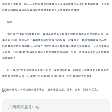
要求助于烘焙师一样——此时应将您的爱表送至专业的维修中心进行检查和维修。专业的
技师会根据具体问题采取相应的技术手段和工具来修复机芯故障。
结语
通过这次“美味”的修复之旅，我们不仅学会了如何处理积家腕表走走停停的问题，还
体会到了与日常生活中小事相类似的技术操作的乐趣。就像享受一杯自制咖啡或是品尝一
口新鲜出炉的面包那样——在这个过程中找到乐趣和满足感才是最重要的。无论是手表还
是食物，“恰到好处”的体验总能给人带来愉悦与幸福感。所以，请继续享受您珍贵的时间
与美食吧！
以上就是
广州积家维修服务中心
为您分享的精彩内容。如果您还有其他关于积家手表
维护和保养的问题，可以拨打页面400电话进行咨询，我们将竭诚为您服务。
广州积家服务中心