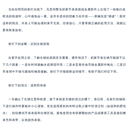
当你在明亮的射灯光线下，无意间瞥见积家手表表面或金属部件上出现了一抹银白或
暗淡的痕迹时，心中难免会一紧。这并非是你的想象力在作祟——那确实是“锈迹”！面对
这样的情况，许多人可能会感到束手无策。但请放心，只要掌握正确的处理方法，就能让
爱表恢复如初。
射灯下的诊断：识别生锈原因
在着手处理之前，了解生锈的原因至关重要。通常情况下，积家手表生锈可能源于以
下几个因素：一是长时间接触水或潮湿环境；二是未妥善存放导致金属部件氧化；三是日
常使用中不慎与腐蚀性物质接触。射灯下仔细观察这些细节，有助于我们对症下药。
射灯下的清洁：温和而有效
一旦确认了生锈位置和程度，接下来就是关键的清洁步骤了。请记得，在射灯的辅助
下进行操作时要格外小心谨慎。首先选用柔软的布料沾取少量中性清洁剂（如温和的肥皂
水），轻轻擦拭手表表面和生锈区域。避免使用含有研磨颗粒的产品或硬质工具直接刮擦
表壳和表带，以免损伤表面。