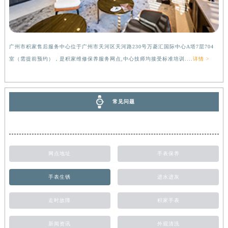
广州市积家售后服务中心位于广州市天河区天河路230号万菱汇国际中心A塔7层704
室（需提前预约），是积家维修保养服务网点,中心技师均接受标准培训....
详情 >
常见问题
网点地址
手表保养
手表生锈
进水进灰
走时故障
积家手表
新闻资讯
外观清洗