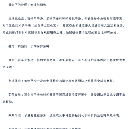
射灯下的护理：专业与细致
清洗完成后，请使用干净、柔软的布料轻轻擦拭干燥，并确保每个角落都彻底干透。
对于复杂结构的手表（如自动上链机芯），建议交由专业维修人员进行深入清洁和保养。
专业的射灯照明不仅能帮助你观察细微之处，还能确保整个过程的安全性和有效性。
射灯下的预防：长期保护策略
最后，在享受焕然一新的爱表之余，请务必制定一套长期保护策略以防止再次发生类
似问题：
定期保养：每年至少一次的专业检查与清洁能有效预防小问题演变成大麻烦。
妥善存放：避免将手表长时间暴露于潮湿或高湿度环境中，并使用防潮袋或专用手表
盒存放。
佩戴习惯：尽量避免在游泳、洗澡或从事可能接触到化学物质的活动时佩戴手表。