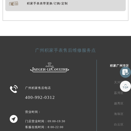
积家手表表带更换/订购/定制
广州积家手表售后维修服务点
积家广州市区

天河区


广州积家售后电话
荔湾区
400-992-0312
越秀区
营业时间：
海珠区

门店营业时间：09:00-19:30
白云区
客服在线时间：8:00-22:00