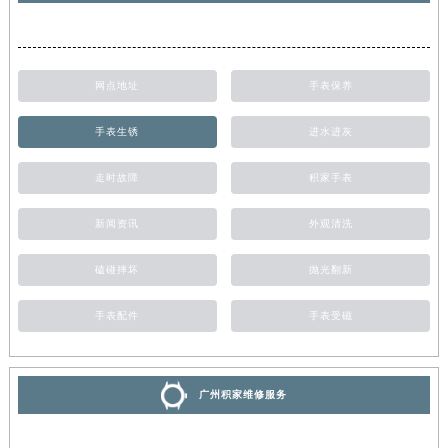
网点地址
手表保养
手表生锈
进水进灰
走时故障
积家手表
新闻资讯
外观清洗
磕碰摔坏
抛光翻新
手表配件
手表受磁
广州积家维修服务