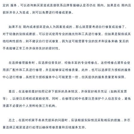
定的 服务，可以咨询购买渠道或直接联系品牌客服确认是否仍在 期内。如果是在 期内且
损坏并非人为造成，则可以免费进行维修或更换。
如果不在 期内或者损坏是由人为因素造成的，那么就需要考虑自行修复或送修了。
对于轻微的划痕或磨损，可以尝试使用专业的抛光剂和工具进行修复。但如果是裂痕或其
他结构性损伤，则不建议自行尝试修复，因为这可能需要专业的技术和设备来确 复后的
手表能够正常工作并保持良好的密封性。
在选择修理服务时，应选择信誉良好、经验丰富的专业维修点。这些维修点通常会使
用原厂配件和工具进行修理，并且能够保证维修质量。此外，也可以选择官方授权的服务
中心进行维修，虽然官方授权服务中心可能更贵一些，但其提供的服务质量更有保障。
最后，在送修前最好拍照记录下损坏的具体情况，并保留好相关凭证（如购买发票
等），以便日后维权或索赔使用。同时，在修理过程中也要注意保护个人信息安全，避免
泄露不必要的个人资料给第三方机构。
总之，在面对积家手表表壳损坏的问题时，应该根据实际情况采取相应的措施，并尽
量选择正规渠道进行处理以确保维修质量和后续服务支持。