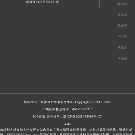
客服及门店节假日不休
黄埔区
番禺区
花都区
南沙区
从化区
增城区
版权所有：
积家售后维修服务中心
Copyright © 2018-2032
广州积家售后电话：
400-992-0312
ICP备案/许可证号：黔ICP备2025055598号-37
XML
如权利人或知情人士发现本站内容存在事实错误或涉及版权、名誉权等侵权问题，请通过邮
箱：2557628530@qq.com 与我们联系，我们将在收到通知后立即依法处理。当前页面信息