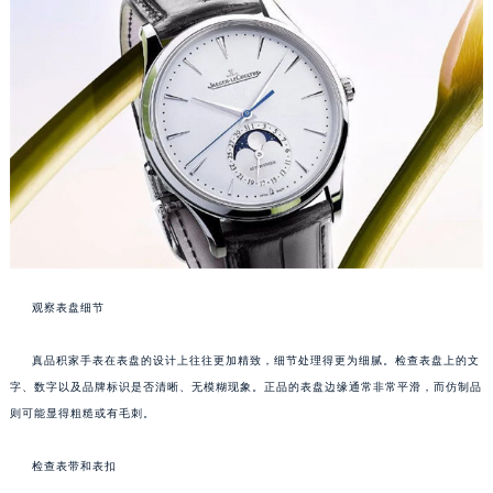
观察表盘细节
真品积家手表在表盘的设计上往往更加精致，细节处理得更为细腻。检查表盘上的文
字、数字以及品牌标识是否清晰、无模糊现象。正品的表盘边缘通常非常平滑，而仿制品
则可能显得粗糙或有毛刺。
检查表带和表扣