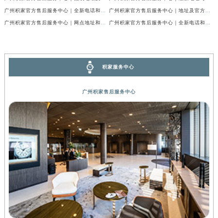
广州积家官方售后服务中心｜全新电话和完整地址权威信息公示（2026年6月最新）
广州积家官方售后服务中心｜地址及官方联系电话权威信息公示（2026年6月最新）
广州积家官方售后服务中心｜网点地址和官方热线权威信息公示（2026年6月最新）
广州积家官方售后服务中心｜全新电话和网点地址权威信息公示（2026年6月最新）
积家服务中心
广州积家售后服务中心