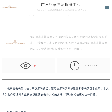
广州积家售后服务中心
当前位置：
广州积家维修保养中心
>
文章
> 积家腕表表带太松解决技巧大全

JAEGER-LECOULTRE MAINTENANCE
积家腕表表带太松解决技巧大全
广州积家售后服务中心竭诚为您服务！
积家腕表表带太松，不仅影响美观，还可能影响佩戴舒适度和手
表的正常使用。本文将为您介绍几种有效解决积家腕表表带太松
的方法，帮助您轻松应对这一问题。选择…

次
2026-01-02
积家腕表表带太松，不仅影响美观，还可能影响佩戴舒适度和手表的正常使用。本文
将为您介绍几种有效解决积家腕表表带太松的方法，帮助您轻松应对这一问题。