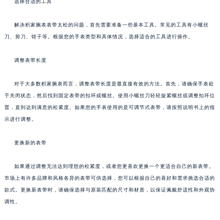
选择合适的工具
解决积家腕表表带太松的问题，首先需要准备一些基本工具。常见的工具有小螺丝
刀、剪刀、钳子等。根据您的手表类型和具体情况，选择适合的工具进行操作。
调整表带长度
对于大多数积家腕表而言，调整表带长度是最直接有效的方法。首先，请确保手表处
于关闭状态，然后找到固定表带的扣环或螺丝。使用小螺丝刀轻轻旋紧螺丝或调整扣环位
置，直到达到满意的松紧度。如果您的手表使用的是可调节式表带，请按照说明书上的指
示进行调整。
更换新的表带
如果通过调整无法达到理想的松紧度，或者您更喜欢更换一个更适合自己的新表带。
市场上有许多品牌和风格各异的表带可供选择，您可以根据自己的喜好和需求挑选合适的
款式。更换新表带时，请确保选择与原装匹配的尺寸和材质，以保证佩戴舒适性和外观协
调性。