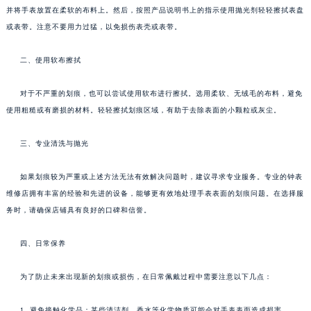
并将手表放置在柔软的布料上。然后，按照产品说明书上的指示使用抛光剂轻轻擦拭表盘
或表带。注意不要用力过猛，以免损伤表壳或表带。
二、使用软布擦拭
对于不严重的划痕，也可以尝试使用软布进行擦拭。选用柔软、无绒毛的布料，避免
使用粗糙或有磨损的材料。轻轻擦拭划痕区域，有助于去除表面的小颗粒或灰尘。
三、专业清洗与抛光
如果划痕较为严重或上述方法无法有效解决问题时，建议寻求专业服务。专业的钟表
维修店拥有丰富的经验和先进的设备，能够更有效地处理手表表面的划痕问题。在选择服
务时，请确保店铺具有良好的口碑和信誉。
四、日常保养
为了防止未来出现新的划痕或损伤，在日常佩戴过程中需要注意以下几点：
1. 避免接触化学品：某些清洁剂、香水等化学物质可能会对手表表面造成损害。