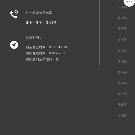

天河区

广州积家售后电话
荔湾区
400-992-0312
越秀区
营业时间：
海珠区

门店营业时间：09:00-19:30
白云区
客服在线时间：8:00-22:00
客服及门店节假日不休
黄埔区
番禺区
花都区
南沙区
从化区
增城区