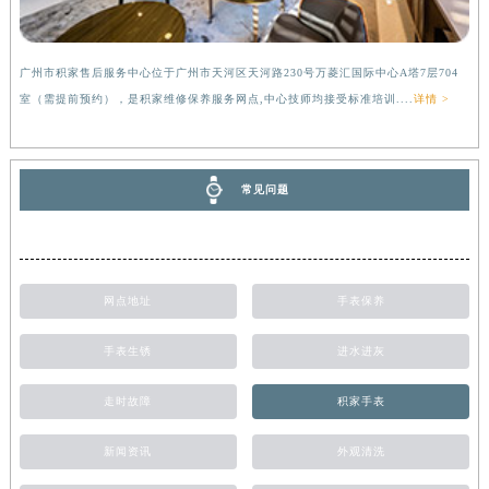
广州市积家售后服务中心位于广州市天河区天河路230号万菱汇国际中心A塔7层704
室（需提前预约），是积家维修保养服务网点,中心技师均接受标准培训....
详情 >
常见问题
网点地址
手表保养
手表生锈
进水进灰
走时故障
积家手表
新闻资讯
外观清洗