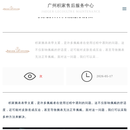
广州积家售后服务中心
当前位置：
广州积家维修保养中心
>
文章
> 积家腕表表带太紧解决办法

JAEGER-LECOULTRE MAINTENANCE
积家腕表表带太紧解决办法
广州积家售后服务中心竭诚为您服务！
积家腕表表带太紧，是许多佩戴者在使用过程中遇到的问题。这
不仅影响佩戴的舒适度，还可能对皮肤造成压迫，甚至导致腕表
无法正常佩戴。面对这一问题，我们可以采…

次
2026-05-17
积家腕表表带太紧，是许多佩戴者在使用过程中遇到的问题。这不仅影响佩戴的舒适
度，还可能对皮肤造成压迫，甚至导致腕表无法正常佩戴。面对这一问题，我们可以采取
多种方法来解决。