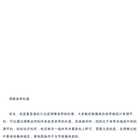
调整表带松紧
首先，也是最直接的方法是调整表带的松紧。大多数积家腕表的表带都设计有调节
扣，可以通过调整这些扣环来改变表带的长度。具体操作时，找到位于表带末端或中间的
调节扣，轻轻拉开扣环，然后将另一端对齐并重新扣上即可。需要注意的是，在调整过程
中要保持腕表稳定，避免因操作不当导致腕表损坏。